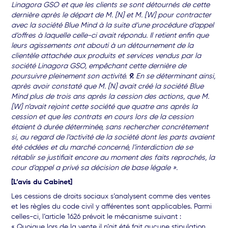
Linagora GSO et que les clients se sont détournés de cette
dernière après le départ de M. [N] et M. [W] pour contracter
avec la société Blue Mind à la suite d’une procédure d’appel
d’offres à laquelle celle-ci avait répondu. Il retient enfin que
leurs agissements ont abouti à un détournement de la
clientèle attachée aux produits et services vendus par la
société Linagora GSO, empêchant cette dernière de
poursuivre pleinement son activité.
9.
En se déterminant ainsi,
après avoir constaté que M. [N] avait créé la société Blue
Mind plus de trois ans après la cession des actions, que M.
[W] n’avait rejoint cette société que quatre ans après la
cession et que les contrats en cours lors de la cession
étaient à durée déterminée, sans rechercher concrètement
si, au regard de l’activité de la société dont les parts avaient
été cédées et du marché concerné, l’interdiction de se
rétablir se justifiait encore au moment des faits reprochés, la
cour d’appel a privé sa décision de base légale ».
[L’avis du Cabinet]
Les cessions de droits sociaux s’analysent comme des ventes
et les règles du code civil y afférentes sont applicables. Parmi
celles-ci, l’article 1626 prévoit le mécanisme suivant :
« Quoique lors de la vente il n’ait été fait aucune stipulation