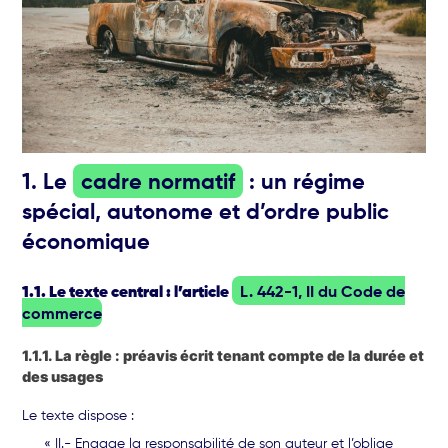
1. Le
cadre normatif
: un régime
spécial, autonome et d’ordre public
économique
1.1. Le texte central : l’article
L. 442-1, II du Code de
commerce
1.1.1. La règle : préavis écrit tenant compte de la durée et
des usages
Le texte dispose :
« II.- Engage la responsabilité de son auteur et l’oblige