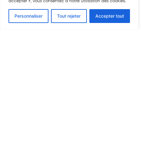
accepter », vous consentez à notre utilisation des cookies.
Personnaliser
Tout rejeter
Accepter tout
5, Rue Picot – Le Carrousel B
83000 Toulon
+33 9 73 44 43 35
contact@dunan-avocats.fr
À découvrir