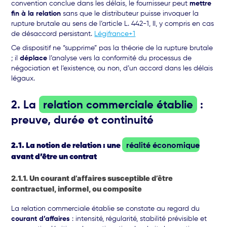
convention conclue dans les délais, le fournisseur peut
mettre
fin à la relation
sans que le distributeur puisse invoquer la
rupture brutale au sens de l’article L. 442-1, II, y compris en cas
de désaccord persistant.
Légifrance+1
Ce dispositif ne “supprime” pas la théorie de la rupture brutale
; il
déplace
l’analyse vers la conformité du processus de
négociation et l’existence, ou non, d’un accord dans les délais
légaux.
2. La
relation commerciale établie
:
preuve, durée et continuité
2.1. La notion de relation : une
réalité économique
avant d’être un contrat
2.1.1. Un courant d’affaires susceptible d’être
contractuel, informel, ou composite
La relation commerciale établie se constate au regard du
courant d’affaires
: intensité, régularité, stabilité prévisible et