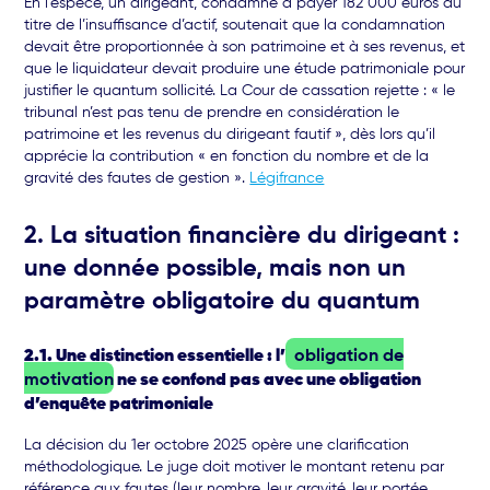
En l’espèce, un dirigeant, condamné à payer 182 000 euros au
titre de l’insuffisance d’actif, soutenait que la condamnation
devait être proportionnée à son patrimoine et à ses revenus, et
que le liquidateur devait produire une étude patrimoniale pour
justifier le quantum sollicité. La Cour de cassation rejette : « le
tribunal n’est pas tenu de prendre en considération le
patrimoine et les revenus du dirigeant fautif », dès lors qu’il
apprécie la contribution « en fonction du nombre et de la
gravité des fautes de gestion ».
Légifrance
2. La situation financière du dirigeant :
une donnée possible, mais non un
paramètre obligatoire du quantum
2.1. Une distinction essentielle : l’
obligation de
motivation
ne se confond pas avec une obligation
d’enquête patrimoniale
La décision du 1er octobre 2025 opère une clarification
méthodologique. Le juge doit motiver le montant retenu par
référence aux fautes (leur nombre, leur gravité, leur portée