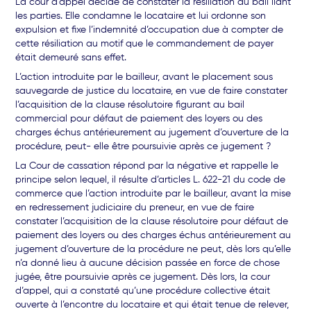
La cour d’appel décide de constater la résiliation du bail liant
les parties. Elle condamne le locataire et lui ordonne son
expulsion et fixe l’indemnité d’occupation due à compter de
cette résiliation au motif que le commandement de payer
était demeuré sans effet.
L’action introduite par le bailleur, avant le placement sous
sauvegarde de justice du locataire, en vue de faire constater
l’acquisition de la clause résolutoire figurant au bail
commercial pour défaut de paiement des loyers ou des
charges échus antérieurement au jugement d’ouverture de la
procédure, peut- elle être poursuivie après ce jugement ?
La Cour de cassation répond par la négative et rappelle le
principe selon lequel, il résulte d’articles L. 622-21 du code de
commerce que l’action introduite par le bailleur, avant la mise
en redressement judiciaire du preneur, en vue de faire
constater l’acquisition de la clause résolutoire pour défaut de
paiement des loyers ou des charges échus antérieurement au
jugement d’ouverture de la procédure ne peut, dès lors qu’elle
n’a donné lieu à aucune décision passée en force de chose
jugée, être poursuivie après ce jugement. Dès lors, la cour
d’appel, qui a constaté qu’une procédure collective était
ouverte à l’encontre du locataire et qui était tenue de relever,