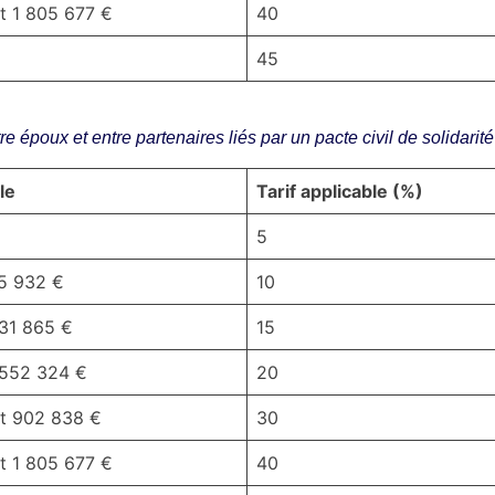
t 1 805 677 €
40
45
re époux et entre partenaires liés par un pacte civil de solidarité
le
Tarif applicable (%)
5
15 932 €
10
 31 865 €
15
 552 324 €
20
et 902 838 €
30
t 1 805 677 €
40