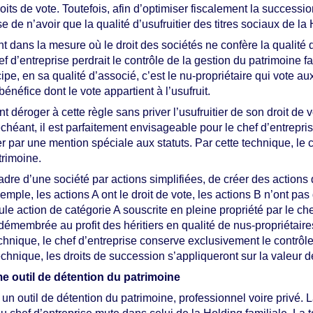
its de vote. Toutefois, afin d’optimiser fiscalement la successio
e de n’avoir que la qualité d’usufruitier des titres sociaux de la
 dans la mesure où le droit des sociétés ne confère la qualité d
f d’entreprise perdrait le contrôle de la gestion du patrimoine fa
ncipe, en sa qualité d’associé, c’est le nu-propriétaire qui vote
bénéfice dont le vote appartient à l’usufruit.
t déroger à cette règle sans priver l’usufruitier de son droit de 
 échéant, il est parfaitement envisageable pour le chef d’entrepri
ier par une mention spéciale aux statuts. Par cette technique, le
trimoine.
 cadre d’une société par actions simplifiées, de créer des actio
mple, les actions A ont le droit de vote, les actions B n’ont pas 
le action de catégorie A souscrite en pleine propriété par le che
démembrée au profit des héritiers en qualité de nus-propriétaire
 technique, le chef d’entreprise conserve exclusivement le contrô
echnique, les droits de succession s’appliqueront sur la valeur de
me outil de détention du patrimoine
 un outil de détention du patrimoine, professionnel voire privé. 