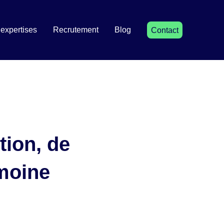
expertises
Recrutement
Blog
Contact
tion, de
imoine