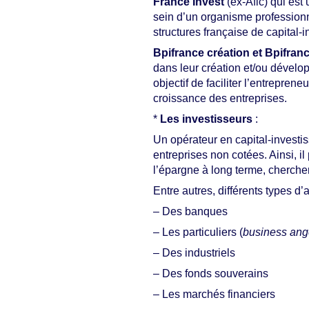
France Invest
(ex-Afic) qui est
sein d’un organisme professionne
structures française de capital-
Bpifrance création et Bpifra
dans leur création et/ou dévelop
objectif de faciliter l’entrepren
croissance des entreprises.
*
Les investisseurs
:
Un opérateur en capital-investi
entreprises non cotées. Ainsi, i
l’épargne à long terme, cherchera 
Entre autres, différents types d
– Des banques
– Les particuliers (
business ang
– Des industriels
– Des fonds souverains
– Les marchés financiers