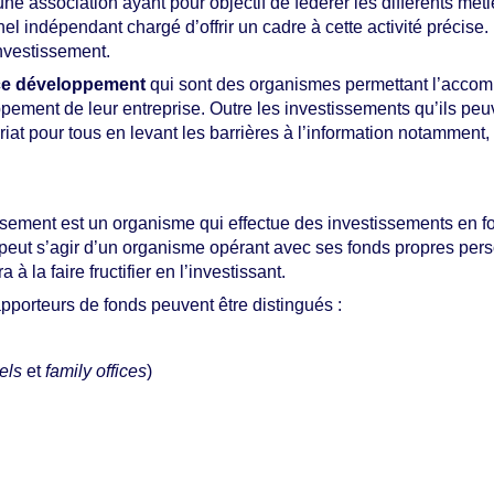
 une association ayant pour objectif de fédérer les différents mét
l indépendant chargé d’offrir un cadre à cette activité précise.
investissement.
nce développement
qui sont des organismes permettant l’acco
pement de leur entreprise. Outre les investissements qu’ils peuv
euriat pour tous en levant les barrières à l’information notamment
ssement est un organisme qui effectue des investissements en 
l peut s’agir d’un organisme opérant avec ses fonds propres per
à la faire fructifier en l’investissant.
’apporteurs de fonds peuvent être distingués :
els
et
family offices
)