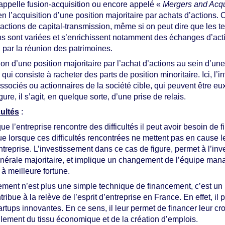
appelle fusion-acquisition ou encore appelé «
Mergers and Acqu
en l’acquisition d’une position majoritaire par achats d’actions.
sactions de capital-transmission, même si on peut dire que les
s sont variées et s’enrichissent notamment des échanges d’acti
, par la réunion des patrimoines.
on d’une position majoritaire par l’achat d’actions au sein d’une
ui consiste à racheter des parts de position minoritaire. Ici, l’i
associés ou actionnaires de la société cible, qui peuvent être e
ure, il s’agit, en quelque sorte, d’une prise de relais.
cultés
:
que l’entreprise rencontre des difficultés il peut avoir besoin de
ue lorsque ces difficultés rencontrées ne mettent pas en cause l
reprise. L’investissement dans ce cas de figure, permet à l’inv
générale majoritaire, et implique un changement de l’équipe man
 à meilleure fortune.
ssement n’est plus une simple technique de financement, c’est u
bue à la relève de l’esprit d’entreprise en France. En effet, i
artups innovantes. En ce sens, il leur permet de financer leur cro
lement du tissu économique et de la création d’emplois.