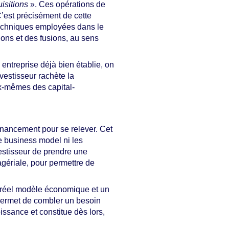
isitions
». Ces opérations de
 C’est précisément de cette
 techniques employées dans le
ons et des fusions, au sens
 entreprise déjà bien établie, on
nvestisseur rachète la
ux-mêmes des capital-
 financement pour se relever. Cet
e business model ni les
estisseur de prendre une
agériale, pour permettre de
n réel modèle économique et un
l permet de combler un besoin
issance et constitue dès lors,