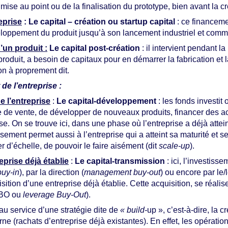
mise au point ou de la finalisation du prototype, bien avant la cr
eprise
: Le capital – création ou startup capital
: ce financeme
veloppement du produit jusqu’à son lancement industriel et comm
’un produit
:
Le capital post-création
: il intervient pendant l
duit, a besoin de capitaux pour en démarrer la fabrication et l
on à proprement dit.
de l’entreprise :
 l’entreprise
:
Le capital-développement
: les fonds investit
e de vente, de développer de nouveaux produits, financer des acq
e. On se trouve ici, dans une phase où l’entreprise a déjà atteint
sement permet aussi à l’entreprise qui a atteint sa maturité et s
 d’échelle, de pouvoir le faire aisément (dit
scale-up
).
eprise déjà établie
:
Le capital-transmission
: ici, l’investiss
uy-in
), par la direction (
management buy-out
) ou encore par le/
uisition d’une entreprise déjà établie. Cette acquisition, se réali
LBO ou
leverage Buy-Out
).
au service d’une stratégie dite de
« build-
up », c’est-à-dire, la
ne (rachats d’entreprise déjà existantes). En effet, les opératio