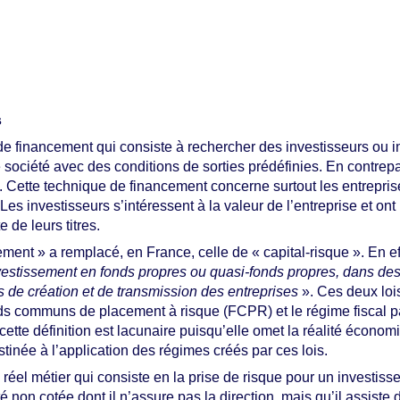
s
e financement qui consiste à rechercher des investisseurs ou in
e société avec des conditions de sorties prédéfinies. En contrepar
. Cette technique de financement concerne surtout les entrepris
Les investisseurs s’intéressent à la valeur de l’entreprise et ont
e de leurs titres.
ment » a remplacé, en France, celle de « capital-risque ». En effet
nvestissement en fonds propres ou quasi-fonds propres, dans de
s de création et de transmission des entreprises
». Ces deux lois
ds communs de placement à risque (FCPR) et le régime fiscal pa
cette définition est lacunaire puisqu’elle omet la réalité économ
stinée à l’application des régimes créés par ces lois.
 réel métier qui consiste en la prise de risque pour un investiss
é non cotée dont il n’assure pas la direction, mais qu’il assist