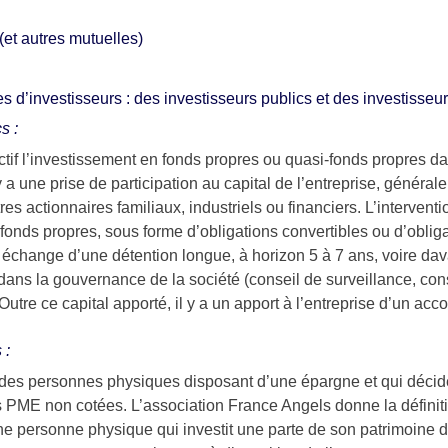
et autres mutuelles)
es d’investisseurs : des investisseurs publics et des investisseur
s :
ctif l’investissement en fonds propres ou quasi-fonds propres 
y a une prise de participation au capital de l’entreprise, généra
res actionnaires familiaux, industriels ou financiers. L’interven
fonds propres, sous forme d’obligations convertibles ou d’oblig
 échange d’une détention longue, à horizon 5 à 7 ans, voire dav
dans la gouvernance de la société (conseil de surveillance, con
 Outre ce capital apporté, il y a un apport à l’entreprise d’u
 :
des personnes physiques disposant d’une épargne et qui décide
 PME non cotées. L’association France Angels donne la définitio
ne personne physique qui investit une parte de son patrimoine 