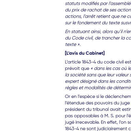
statuts modifiés par l’assemblé
du prix de rachat de ses action
actions, l’arrêt retient que ne
sur le fondement du texte susvis
En statuant ainsi, alors qu’il n’
du Code civil, de trancher la co
texte ».
[L’avis du Cabinet]
L’article 1843-4 du code civil 
prévoit que
« dans les cas où l
la société sans que leur valeur
expert désigné dans les conditio
règles et modalités de détermin
Or en l’espèce si le déclencheme
l’étendue des pouvoirs du juge 
président du tribunal avait esti
pas opposables à M. S. pour l’é
jugé irrecevable. En effet, l’o
1843-4 ne sont judiciairement c