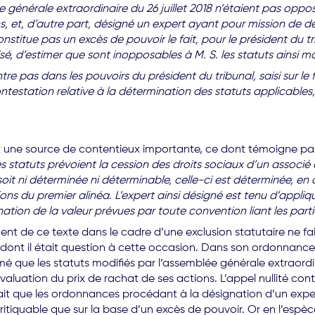
e générale extraordinaire du 26 juillet 2018 n’étaient pas oppos
s, et, d’autre part, désigné un expert ayant pour mission de d
 constitue pas un excès de pouvoir le fait, pour le président d
é, d’estimer que sont inopposables à M. S. les statuts ainsi mo
entre pas dans les pouvoirs du président du tribunal, saisi sur l
ntestation relative à la détermination des statuts applicables,
est une source de contentieux importante, ce dont témoigne parf
es statuts prévoient la cession des droits sociaux d’un associé 
 soit ni déterminée ni déterminable, celle-ci est déterminée, en
ns du premier alinéa. L’expert ainsi désigné est tenu d’appliquer
ation de la valeur prévues par toute convention liant les parti
nt de ce texte dans le cadre d’une exclusion statutaire ne fais
dont il était question à cette occasion. Dans son ordonnance 
mé que les statuts modifiés par l’assemblée générale extraordina
valuation du prix de rachat de ses actions. L’appel nullité co
n sait que les ordonnances procédant à la désignation d’un exper
ritiquable que sur la base d’un excès de pouvoir. Or en l’espèc