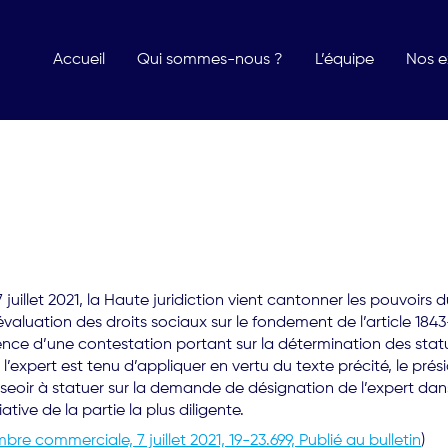
Accueil
Qui sommes-nous ?
L’équipe
Nos e
uillet 2021, la Haute juridiction vient cantonner les pouvoirs d
évaluation des droits sociaux sur le fondement de l’article 18
ce d’une contestation portant sur la détermination des statu
l’expert est tenu d’appliquer en vertu du texte précité, le présid
seoir à statuer sur la demande de désignation de l’expert dans
iative de la partie la plus diligente.
re commerciale, 7 juillet 2021, 19-23.699, Publié au bulletin
)