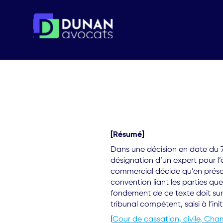
Skip
[Résumé]
to
Dans une décision en date du 7 j
content
désignation d’un expert pour l’
commercial décide qu’en présen
convention liant les parties que 
fondement de ce texte doit sur
tribunal compétent, saisi à l’init
(
Cour de cassation, civile, Chamb